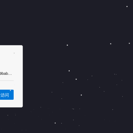
https://collection.chinaso.com/front/indexDetail?channel=shicang_d39518d00d9f403c9bab36fdc856b682
续访问