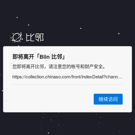
即将离开「Blin 比邻」
您即将离开比邻，请注意您的帐号和财产安全。
https://collection.chinaso.com/front/indexDetail?channel=shicang_6a4bcdbb3846447f9d43f02b8a0ff875
继续访问