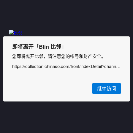
即将离开「Blin 比邻」
您即将离开比邻，请注意您的帐号和财产安全。
https://collection.chinaso.com/front/indexDetail?channel=shicang_5e1b1b35672611ed88d66c92bfbfdd90
继续访问